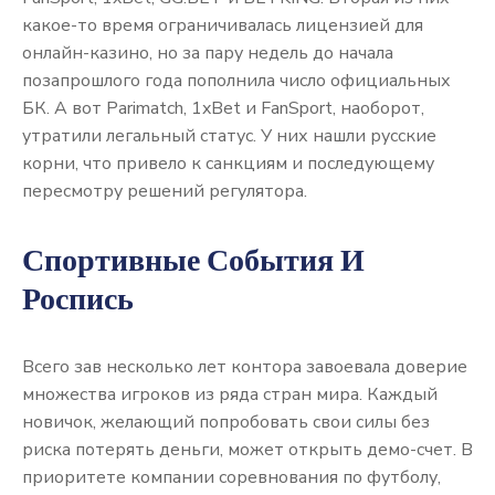
какое-то время ограничивалась лицензией для
онлайн-казино, но за пару недель до начала
позапрошлого года пополнила число официальных
БК. А вот Parimatch, 1xBet и FanSport, наоборот,
утратили легальный статус. У них нашли русские
корни, что привело к санкциям и последующему
пересмотру решений регулятора.
Спортивные События И
Роспись
Всего зав несколько лет контора завоевала доверие
множества игроков из ряда стран мира. Каждый
новичок, желающий попробовать свои силы без
риска потерять деньги, может открыть демо-счет. В
приоритете компании соревнования по футболу,