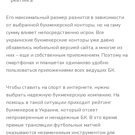
рейтинга.
Его максимальный размер разнится в зависимости
от выбранной букмекерской конторы, но на саму
сумму влияет непосредственно игрок. Все
украинские букмекерские конторы уже давно
обзавелись мобильной версией сайта, а многие из
них – еще и собственным приложением. Поэтому на
смартфонах и планшетах одинаково удобно
пользоваться приложениями всех ведущих БК.
Чтобы ставить на спорт в интернете, нужно
выбрать надежную букмекерскую компанию. На
помощь в такой ситуации приходит рейтинг
букмекеров в Украине, который отсеет
непроверенные и ненадежные БК. В это время
прямые трансляции футбольных матчей
оказываются незаменимым инструментом для