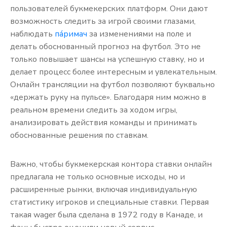
пользователей букмекерских платформ. Они дают
возможность следить за игрой своими глазами,
наблюдать
па́римач
за изменениями на поле и
делать обоснованный прогноз на футбол. Это не
только повышает шансы на успешную ставку, но и
делает процесс более интересным и увлекательным.
Онлайн трансляции на футбол позволяют буквально
«держать руку на пульсе». Благодаря ним можно в
реальном времени следить за ходом игры,
анализировать действия команды и принимать
обоснованные решения по ставкам.
Важно, чтобы букмекерская контора ставки онлайн
предлагала не только основные исходы, но и
расширенные рынки, включая индивидуальную
статистику игроков и специальные ставки. Первая
такая wager была сделана в 1972 году в Канаде, и