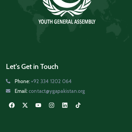
Let's Get in Touch
Phone:
+92 334 1202 064
Email:
contact@ygapakistan.org