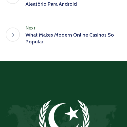
Aleatório Para Android
Next
What Makes Modern Online Casinos So
Popular