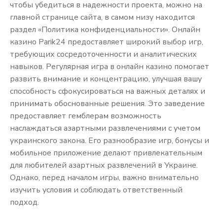
чтобы убедиться в надежности проекта, можно на
главной странице сайта, в самом низу находится
раздел «Политика конфиденциальности». Онлайн
казино Parik24 предоставляет широкий выбор игр,
требующих сосредоточенности и аналитических
навыков. Регулярная игра в онлайн казино помогает
развить внимание и концентрацию, улучшая вашу
способность сфокусироваться на важных деталях и
принимать обоснованные решения. Это заведение
предоставляет гемблерам возможность
наслаждаться азартными развлечениями с учетом
украинского закона. Его разнообразие игр, бонусы и
мобильное приложение делают привлекательным
для любителей азартных развлечений в Украине.
Однако, перед началом игры, важно внимательно
изучить условия и соблюдать ответственный
подход.