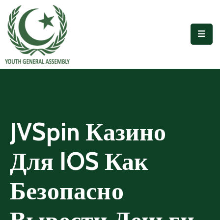
Home
Our
People
Outreach
Accomplishments
JVSpin Казино
Publications
Для IOS Как
Join
Us
Безопасно
Contact
Us