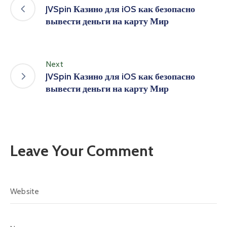
JVSpin Казино для iOS как безопасно
вывести деньги на карту Мир
Next
JVSpin Казино для iOS как безопасно
вывести деньги на карту Мир
Leave Your Comment